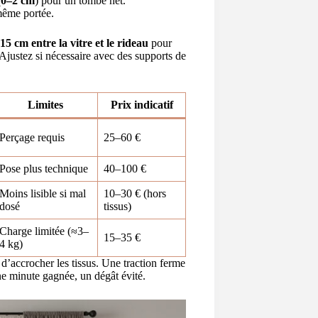
(
0–2 cm
) pour un tombé net.
 même portée.
15 cm entre la vitre et le rideau
pour
. Ajustez si nécessaire avec des supports de
Limites
Prix indicatif
Perçage requis
25–60 €
Pose plus technique
40–100 €
Moins lisible si mal
10–30 € (hors
dosé
tissus)
Charge limitée (≈3–
15–35 €
4 kg)
 d’accrocher les tissus. Une traction ferme
ne minute gagnée, un dégât évité.