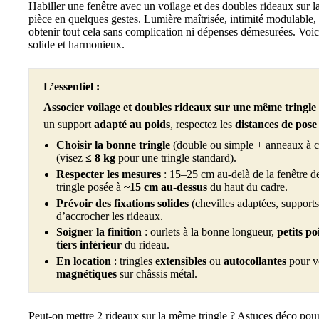
Habiller une fenêtre avec un voilage et des doubles rideaux sur
pièce en quelques gestes. Lumière maîtrisée, intimité modulabl
obtenir tout cela sans complication ni dépenses démesurées. Voic
solide et harmonieux.
L’essentiel :
Associer voilage et doubles rideaux sur une même tringle
un support
adapté au poids
, respectez les
distances de pose
Choisir la bonne tringle
(double ou simple + anneaux à cro
(visez
≤ 8 kg
pour une tringle standard).
Respecter les mesures
: 15–25 cm au-delà de la fenêtre d
tringle posée à
~15 cm au-dessus
du haut du cadre.
Prévoir des fixations solides
(chevilles adaptées, supports 
d’accrocher les rideaux.
Soigner la finition
: ourlets à la bonne longueur,
petits po
tiers inférieur
du rideau.
En location
: tringles
extensibles
ou
autocollantes
pour vo
magnétiques
sur châssis métal.
Peut-on mettre 2 rideaux sur la même tringle ? Astuces déco pour