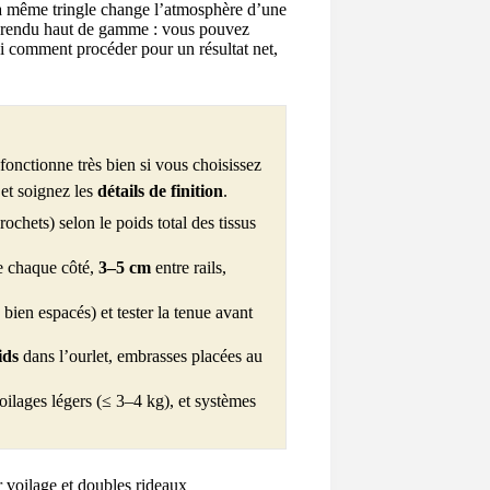
 la même tringle change l’atmosphère d’une
e, rendu haut de gamme : vous pouvez
i comment procéder pour un résultat net,
fonctionne très bien si vous choisissez
et soignez les
détails de finition
.
chets) selon le poids total des tissus
e chaque côté,
3–5 cm
entre rails,
bien espacés) et tester la tenue avant
ids
dans l’ourlet, embrasses placées au
ilages légers (≤ 3–4 kg), et systèmes
 voilage et doubles rideaux