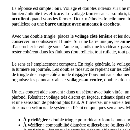
La réponse est simple :
oui
. Voilage et doubles rideaux sur une m
lumière/intimité très efficace. Le voilage
tamise
sans assombrir, 
occultent
quand vous les fermez. Deux méthodes fonctionnent b
parallèles) ou une
barre unique avec anneaux à crochets
.
Avec une double tringle, placez le
voilage côté fenêtre
et les dou
conserver un coulissement fluide. Sur une barre unique, les
anne
d’accrocher le voilage sous l’anneau, tandis que les rideaux pa
rester cohérent dans les finitions (tout œillets, tout ruflette, tout
Le sens et l’emplacement comptent. En règle générale, le voilage
la lumière en journée. Les doubles rideaux se replient sur les c
de tringle de chaque côté afin de
dégager
l’ouvrant sans bloquer 
organisez les panneaux ainsi :
voilages au centre
, doubles ride
Un cas concret aide souvent : dans un séjour avec baie vitrée, un 
plafond. Résultat : voilage très discret en façade, rideaux épais 
et une sensation de plafond plus haut. À l’inverse, une amie a te
rideaux en
velours
: le système a fléchi en quelques semaines. M
À privilégier
: double tringle pour rideaux lourds, anneaux
À vérifier
: compatibilité diamètre œillets/barre (œillets