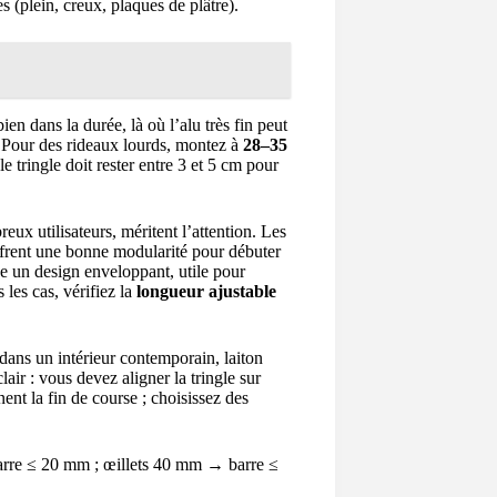
s (plein, creux, plaques de plâtre).
ien dans la durée, là où l’alu très fin peut
 Pour des rideaux lourds, montez à
28–35
 tringle doit rester entre 3 et 5 cm pour
ux utilisateurs, méritent l’attention. Les
frent une bonne modularité pour débuter
 un design enveloppant, utile pour
 les cas, vérifiez la
longueur ajustable
dans un intérieur contemporain, laiton
air : vous devez aligner la tringle sur
ent la fin de course ; choisissez des
barre ≤ 20 mm ; œillets 40 mm → barre ≤