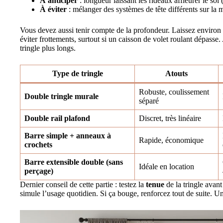
À anticiper
: longueur laissant les rideaux affleurer le sol 
À éviter
: mélanger des systèmes de tête différents sur la
Vous devez aussi tenir compte de la profondeur. Laissez environ
éviter frottements, surtout si un caisson de volet roulant dépasse
tringle plus longs.
Type de tringle
Atouts
Robuste, coulissement
Double tringle murale
séparé
Double rail plafond
Discret, très linéaire
Barre simple + anneaux à
Rapide, économique
crochets
Barre extensible double (sans
Idéale en location
perçage)
Dernier conseil de cette partie : testez la
tenue
de la tringle avant
simule l’usage quotidien. Si ça bouge, renforcez tout de suite. U