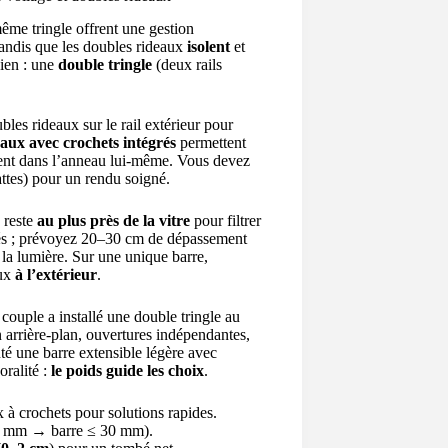
ême tringle offrent une gestion
tandis que les doubles rideaux
isolent
et
ien : une
double tringle
(deux rails
bles rideaux sur le rail extérieur pour
aux avec crochets intégrés
permettent
ssent dans l’anneau lui-même. Vous devez
 pattes) pour un rendu soigné.
 reste
au plus près de la vitre
pour filtrer
ôtés ; prévoyez 20–30 cm de dépassement
la lumière. Sur une unique barre,
aux
à l’extérieur
.
couple a installé une double tringle au
en arrière-plan, ouvertures indépendantes,
nté une barre extensible légère avec
oralité :
le poids guide les choix
.
 à crochets pour solutions rapides.
 40 mm → barre ≤ 30 mm).