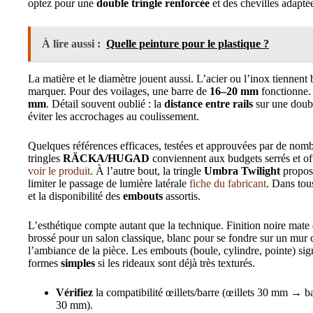
optez pour une
double tringle renforcée
et des chevilles adaptée
À lire aussi :
Quelle peinture pour le plastique ?
La matière et le diamètre jouent aussi. L’acier ou l’inox tiennent b
marquer. Pour des voilages, une barre de
16–20 mm
fonctionne.
mm
. Détail souvent oublié : la
distance entre rails
sur une double
éviter les accrochages au coulissement.
Quelques références efficaces, testées et approuvées par de nombre
tringles
RÄCKA/HUGAD
conviennent aux budgets serrés et of
voir le produit
. À l’autre bout, la tringle
Umbra Twilight
propose
limiter le passage de lumière latérale
fiche du fabricant
. Dans tous
et la disponibilité des
embouts
assortis.
L’esthétique compte autant que la technique. Finition noire mate 
brossé pour un salon classique, blanc pour se fondre sur un mur cl
l’ambiance de la pièce. Les embouts (boule, cylindre, pointe) sign
formes
simples
si les rideaux sont déjà très texturés.
Vérifiez
la compatibilité œillets/barre (œillets 30 mm → 
30 mm).