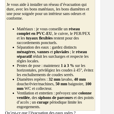
Je vous aide à installer un réseau d’évacuation qui
dure, avec les bons matériaux, les bons diamètres et
une pose soignée pour un intérieur sans odeurs et
conforme.
Matériaux : je vous conseille un
réseau
complet en PVC-EU
, le cuivre, le PER/PEX
et les
tuyaux flexibles
restent pour des
raccordements ponctuels.
Séparation des eaux : gardez distincts
ménagères
,
vannes
et
pluviales
; le
réseau
séparatif
réduit les surcharges et respecte les
règles locales.
Pentes de pose : maintenez
1 à 3 %
sur les
horizontales, privilégiez les coudes à 45°, évitez
les enchaînements de coudes serrés.
Diamètres repères :
32 mm
lavabo,
40 mm
douche/évier/machines,
50 mm
baignoire,
100
mm
WC et collecteur.
Ventilation et entretien : prévoyez une
colonne
ventilée
, des
siphons de parcours
et des points
d’accès ; un
curage
périodique limite les
engorgements.
Qu’est-ce que l’évacuation des eaux usées ?