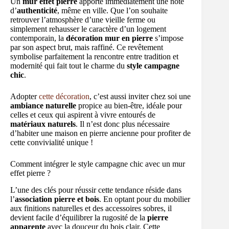
Un
mur effet pierre
apporte immédiatement une note
d’
authenticité
, même en ville. Que l’on souhaite
retrouver l’atmosphère d’une vieille ferme ou
simplement rehausser le caractère d’un logement
contemporain, la
décoration mur en pierre
s’impose
par son aspect brut, mais raffiné. Ce revêtement
symbolise parfaitement la rencontre entre tradition et
modernité qui fait tout le charme du
style campagne
chic
.
Adopter
cette décoration
, c’est aussi inviter chez soi une
ambiance naturelle
propice au bien-être, idéale pour
celles et ceux qui aspirent à vivre entourés de
matériaux naturels
. Il n’est donc plus nécessaire
d’habiter une maison en pierre ancienne pour profiter de
cette convivialité unique !
Comment intégrer le style campagne chic avec un mur
effet pierre ?
L’une des clés pour réussir cette tendance réside dans
l’
association pierre et bois
. En optant pour du mobilier
aux finitions naturelles et des accessoires sobres, il
devient facile d’équilibrer la rugosité de la
pierre
apparente
avec la douceur du bois clair. Cette