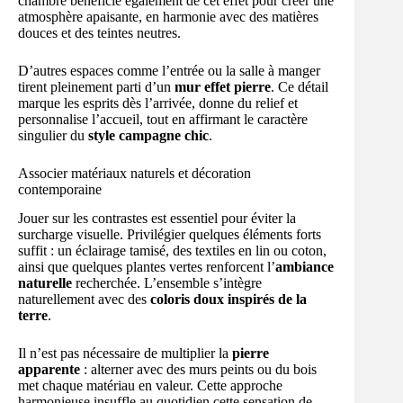
chambre bénéficie également de cet effet pour créer une
atmosphère apaisante, en harmonie avec des matières
douces et des teintes neutres.
D’autres espaces comme l’entrée ou la salle à manger
tirent pleinement parti d’un
mur effet pierre
. Ce détail
marque les esprits dès l’arrivée, donne du relief et
personnalise l’accueil, tout en affirmant le caractère
singulier du
style campagne chic
.
Associer matériaux naturels et décoration
contemporaine
Jouer sur les contrastes est essentiel pour éviter la
surcharge visuelle. Privilégier quelques éléments forts
suffit : un éclairage tamisé, des textiles en lin ou coton,
ainsi que quelques plantes vertes renforcent l’
ambiance
naturelle
recherchée. L’ensemble s’intègre
naturellement avec des
coloris doux inspirés de la
terre
.
Il n’est pas nécessaire de multiplier la
pierre
apparente
: alterner avec des murs peints ou du bois
met chaque matériau en valeur. Cette approche
harmonieuse insuffle au quotidien cette sensation de