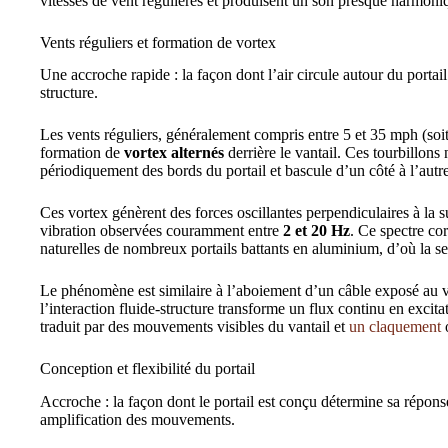
vitesses de vent régulières et produisent un son presque harmoni
Vents réguliers et formation de vortex
Une accroche rapide : la façon dont l’air circule autour du portail
structure.
Les vents réguliers, généralement compris entre 5 et 35 mph (soit
formation de
vortex alternés
derrière le vantail. Ces tourbillons 
périodiquement des bords du portail et bascule d’un côté à l’autre
Ces vortex génèrent des forces oscillantes perpendiculaires à la 
vibration observées couramment entre
2 et 20 Hz
. Ce spectre co
naturelles de nombreux portails battants en aluminium, d’où la sen
Le phénomène est similaire à l’aboiement d’un câble exposé au v
l’interaction fluide-structure transforme un flux continu en excita
traduit par des mouvements visibles du vantail et
un claquement
Conception et flexibilité du portail
Accroche : la façon dont le portail est conçu détermine sa réponse
amplification des mouvements.