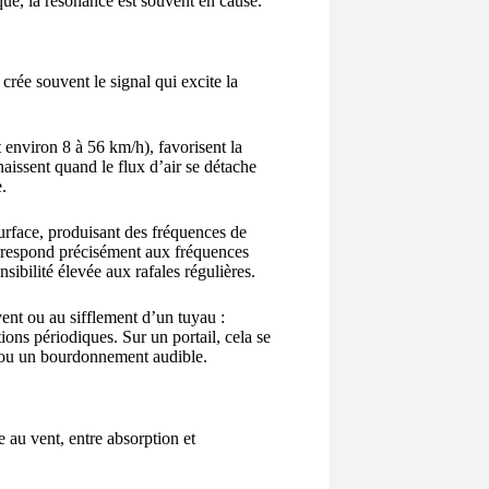
que, la résonance est souvent en cause.
 crée souvent le signal qui excite la
 environ 8 à 56 km/h), favorisent la
naissent quand le flux d’air se détache
.
surface, produisant des fréquences de
rrespond précisément aux fréquences
sibilité élevée aux rafales régulières.
ent ou au sifflement d’un tuyau :
tions périodiques. Sur un portail, cela se
ou un bourdonnement audible.
 au vent, entre absorption et