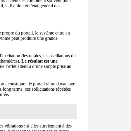
urs facteurs se combinent souvent pour
, la fixation et l’état général des
 propre du portail, le système entre en
rythme peut produire une grande
xcitation (les rafales, les oscillations du
 charnières).
Le résultat est une
que l’effet attendu d’une simple prise au
rt acoustique : le portail vibre davantage,
À long terme, ces sollicitations répétées
turée.
 vibrations : si elles surviennent à des