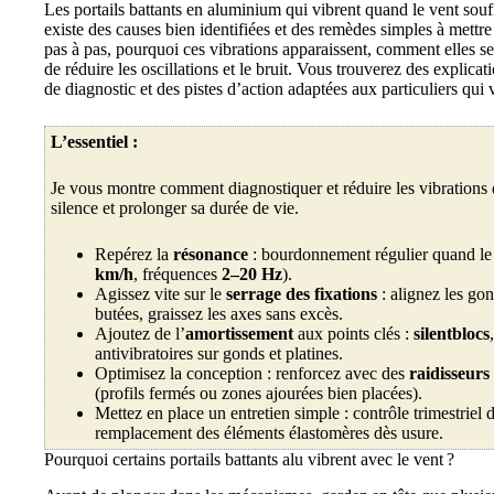
Les portails battants en aluminium qui vibrent quand le vent souf
existe des causes bien identifiées et des remèdes simples à mettr
pas à pas, pourquoi ces vibrations apparaissent, comment elles se
de réduire les oscillations et le bruit. Vous trouverez des explica
de diagnostic et des pistes d’action adaptées aux particuliers qui v
L’essentiel :
Je vous montre comment diagnostiquer et réduire les vibrations 
silence et prolonger sa durée de vie.
Repérez la
résonance
: bourdonnement régulier quand le 
km/h
, fréquences
2–20 Hz
).
Agissez vite sur le
serrage des fixations
: alignez les gon
butées, graissez les axes sans excès.
Ajoutez de l’
amortissement
aux points clés :
silentblocs
antivibratoires sur gonds et platines.
Optimisez la conception : renforcez avec des
raidisseurs
(profils fermés ou zones ajourées bien placées).
Mettez en place un entretien simple : contrôle trimestriel d
remplacement des éléments élastomères dès usure.
Pourquoi certains portails battants alu vibrent avec le vent ?