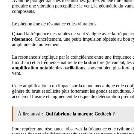
Avant de plonger dans les mécanismes, gardez en tête que plusie
produire une vibration perceptible : le vent, la géométrie du vantail
composants.
Le phénomène de résonance et les vibrations
Quand la fréquence des rafales de vent s’aligne avec la fréquence
résonance
. Concrètement, une petite impulsion répétée au bon 
amplitude de mouvement.
La résonance s’explique par la coïncidence entre une fréquence d’e
flux d’air) et la fréquence naturelle de la structure (le vantail, les
amplification notable des oscillations
, souvent bien plus forte 
vent.
Cette amplification a un impact sur la tenue mécanique et le confo
génère du bruit et sollicite plus fortement les gonds et soudures. 
accélèrent l’usure et augmentent le risque de détérioration préma
À lire aussi :
Qui fabrique la marque Gedtech ?
Pour repérer une résonance, observez la fréquence et le rythme des