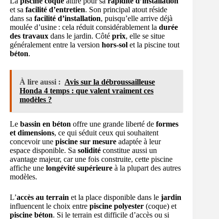
La
piscine coque
attire pour sa
rapidité d’installation
et sa
facilité d’entretien
. Son principal atout réside
dans sa
facilité d’installation
, puisqu’elle arrive déjà
moulée d’usine : cela réduit considérablement la
durée
des travaux
dans le jardin. Côté
prix
, elle se situe
généralement entre la version
hors-sol
et la piscine tout
béton
.
À lire aussi :
Avis sur la débroussailleuse
Honda 4 temps : que valent vraiment ces
modèles ?
Le
bassin en béton
offre une grande liberté de
formes
et dimensions
, ce qui séduit ceux qui souhaitent
concevoir une
piscine sur mesure
adaptée à leur
espace disponible. Sa
solidité
constitue aussi un
avantage majeur, car une fois construite, cette piscine
affiche une
longévité supérieure
à la plupart des autres
modèles.
L’
accès au terrain
et la place disponible dans le
jardin
influencent le choix entre
piscine polyester
(coque) et
piscine béton
. Si le terrain est difficile d’accès ou si