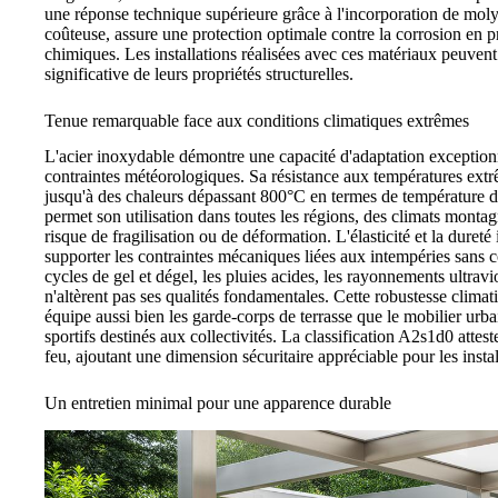
une réponse technique supérieure grâce à l'incorporation de moly
coûteuse, assure une protection optimale contre la corrosion en 
chimiques. Les installations réalisées avec ces matériaux peuvent 
significative de leurs propriétés structurelles.
Tenue remarquable face aux conditions climatiques extrêmes
L'acier inoxydable démontre une capacité d'adaptation exception
contraintes météorologiques. Sa résistance aux températures extr
jusqu'à des chaleurs dépassant 800°C en termes de température d
permet son utilisation dans toutes les régions, des climats mont
risque de fragilisation ou de déformation. L'élasticité et la duret
supporter les contraintes mécaniques liées aux intempéries sans c
cycles de gel et dégel, les pluies acides, les rayonnements ultravi
n'altèrent pas ses qualités fondamentales. Cette robustesse clima
équipe aussi bien les garde-corps de terrasse que le mobilier urba
sportifs destinés aux collectivités. La classification A2s1d0 attest
feu, ajoutant une dimension sécuritaire appréciable pour les insta
Un entretien minimal pour une apparence durable