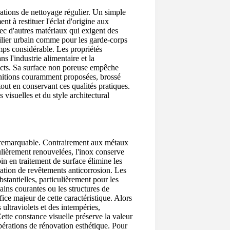
rations de nettoyage régulier. Un simple
nt à restituer l'éclat d'origine aux
vec d'autres matériaux qui exigent des
bilier urbain comme pour les garde-corps
emps considérable. Les propriétés
s l'industrie alimentaire et la
ricts. Sa surface non poreuse empêche
 finitions couramment proposées, brossé
 tout en conservant ces qualités pratiques.
visuelles et du style architectural
e remarquable. Contrairement aux métaux
gulièrement renouvelées, l'inox conserve
in en traitement de surface élimine les
ication de revêtements anticorrosion. Les
bstantielles, particulièrement pour les
ins courantes ou les structures de
fice majeur de cette caractéristique. Alors
s ultraviolets et des intempéries,
ette constance visuelle préserve la valeur
opérations de rénovation esthétique. Pour