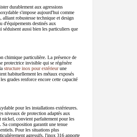
ister durablement aux agressions
 inoxydable s'impose aujourd'hui comme
, alliant robustesse technique et design
ou d'équipements destinés aux
 séduisent aussi bien les particuliers que
on chimique particulière. La présence de
 protectrice invisible qui se régénère
 la
structure inox pour extérieur
une
ctent habituellement les métaux exposés
les grades renforce encore cette capacité
xydable pour les installations extérieures.
es niveaux de protection adaptés aux
t nickel, convient parfaitement pour les
e. Sa composition garantit une tenue
ntiels. Pour les situations plus
iculièrement agressifs, l'inox 316 apporte