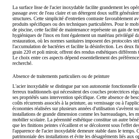
La surface lisse de l'acier inoxydable facilite grandement les opé
passage avec de l'eau claire et un détergent doux suffit généraleme
structures. Cette simplicité d'entretien contraste favorablement a
produits spécifiques ou des techniques particulières. Pour le mo
de piscine, cette facilité de maintenance représente un gain de t
hygiéniques de l'inox en font également un matériau privilégié dan
restauration, où les normes sanitaires imposent des protocoles st
l'accumulation de bactéries et facilite la désinfection. Les deux
grain 220 et poli miroir, offrent des rendus esthétiques différents
Le choix entre ces aspects dépend essentiellement des préférences 
recherché.
Absence de traitements particuliers ou de peinture
L'acier inoxydable se distingue par son autonomie fonctionnell
ferreux traditionnels qui nécessitent des couches protectrices ré
ses propriétés sans intervention spécifique. Cette absence de beso
coûts récurrents associés à la peinture, au vernissage ou à l'appl
économies réalisées sur plusieurs années d'utilisation s'avèrent su
installations de grande dimension comme les barreaudages, les ma
mobilier scolaire. La pérennité esthétique constitue un autre béné
que les finitions peintes s'écaillent et se décolorent sous l'effet de
l'apparence de l'acier inoxydable demeure stable dans le temps. C
patrimoniale des installations et évite les désagréments liés aux 