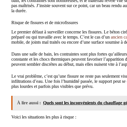
bain, les contraintes sont nombreuses, et le matériau révèle vite se
pas maîtrisés. J’insiste souvent sur ce point, car un beau rendu a
la durée.
Risque de fissures et de microfissures
Le premier défaut à surveiller concerne les fissures. Le béton cir
préparé ou qui travaille avec le temps. C’est le cas d’un
ancien c
mobile, de joints mal traités ou encore d’une surface soumise à d
Dans une salle de bain, les contraintes sont plus fortes qu’ailleur
constante et les chocs thermiques peuvent favoriser l’apparition 
peuvent sembler discrètes au début, mais elles nuisent vite à l’a
Le vrai problème, c’est qu’une fissure ne reste pas seulement visu
infiltrations d’eau. Une fois l’humidité passée, le support peut se
plus lourdes et parfois plus visibles que prévu.
À lire aussi :
Quels sont les inconvénients du chauffage 
Voici les situations les plus à risque :