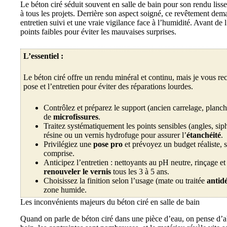
Le béton ciré séduit souvent en salle de bain pour son rendu liss
à tous les projets. Derrière son aspect soigné, ce revêtement d
entretien suivi et une vraie vigilance face à l’humidité. Avant de 
points faibles pour éviter les mauvaises surprises.
L’essentiel :
Le béton ciré offre un rendu minéral et continu, mais je vous re
pose et l’entretien pour éviter des réparations lourdes.
Contrôlez et préparez le support (ancien carrelage, planch
de
microfissures
.
Traitez systématiquement les points sensibles (angles, sip
résine ou un vernis hydrofuge pour assurer l’
étanchéité
.
Privilégiez une
pose pro
et prévoyez un budget réaliste, 
comprise.
Anticipez l’entretien : nettoyants au pH neutre, rinçage e
renouveler le vernis
tous les 3 à 5 ans.
Choisissez la finition selon l’usage (mate ou traitée
antid
zone humide.
Les inconvénients majeurs du béton ciré en salle de bain
Quand on parle de béton ciré dans une pièce d’eau, on pense d’ab