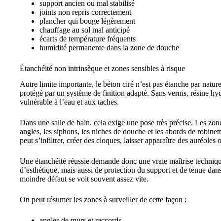
support ancien ou mal stabilisé
joints non repris correctement
plancher qui bouge légèrement
chauffage au sol mal anticipé
écarts de température fréquents
humidité permanente dans la zone de douche
Étanchéité non intrinsèque et zones sensibles à risque
Autre limite importante, le béton ciré n’est pas étanche par natur
protégé par un système de finition adapté. Sans vernis, résine hyd
vulnérable à l’eau et aux taches.
Dans une salle de bain, cela exige une pose très précise. Les zone
angles, les siphons, les niches de douche et les abords de robinette
peut s’infiltrer, créer des cloques, laisser apparaître des auréole
Une étanchéité réussie demande donc une vraie maîtrise techniqu
d’esthétique, mais aussi de protection du support et de tenue dan
moindre défaut se voit souvent assez vite.
On peut résumer les zones à surveiller de cette façon :
angles de murs et raccords