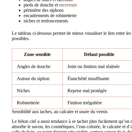
pieds de douche et
receveurs
périmètre des siphons
encadrements de robinetterie
niches et renfoncements
Le tableau ci-dessous permet de mieux visualiser le lien entre le
possibles.
Zone sensible
Défaut possible
Angles de douche
Joint ou finition mal réalisée
Autour du siphon
Étanchéité insuffisante
Niches
Reprise mal protégée
Robinetterie
Finition irrégulière
Sensibilité aux taches, au calcaire et usure du vernis
Le béton ciré a aussi tendance à se tacher plus facilement qu’on n
absorbe le savon, les cosmétiques, l’eau colorée, le calcaire et d
salle de bain, ce point devient vite visible, surtout autour de la d