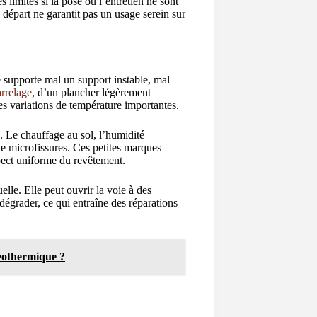
s limites si la pose ou l’entretien ne sont
u départ ne garantit pas un usage serein sur
é supporte mal un support instable, mal
arrelage
, d’un plancher légèrement
es variations de température importantes.
s. Le chauffage au sol, l’humidité
de microfissures. Ces petites marques
spect uniforme du revêtement.
elle. Elle peut ouvrir la voie à des
 dégrader, ce qui entraîne des réparations
géothermique ?