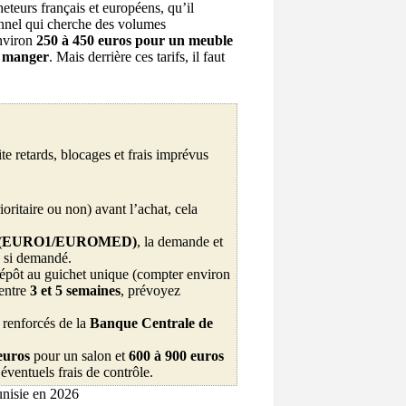
heteurs français et européens, qu’il
ionnel qui cherche des volumes
environ
250 à 450 euros pour un meuble
à manger
. Mais derrière ces tarifs, il faut
te retards, blocages et frais imprévus
ioritaire ou non) avant l’achat, cela
gine (EURO1/EUROMED)
, la demande et
si demandé.
: dépôt au guichet unique (compter environ
 entre
3 et 5 semaines
, prévoyez
 renforcés de la
Banque Centrale de
euros
pour un salon et
600 à 900 euros
éventuels frais de contrôle.
unisie en 2026