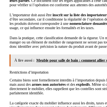
leurs parties
. Ce document fixe les règles applicables à cette cat
pour vérifier si l’opération est conforme aux attentes des autorités
L’importateur doit aussi être
inscrit sur la liste des importateur
d’être secondaire, car il conditionne la régularité de l’opération d
les produits doivent correspondre à une
nomenclature douanièr
usage, ce qui influence ensuite les formalités et les taxes.
Dans la pratique, cette classification demande de la rigueur. Un 
manger ou un élément de mobilier de rangement ne seront pas touj
donc identifier avec précision la nature du produit avant de pas
À lire aussi :
Meuble pour salle de bain : comment allier st
Restrictions d’importation
Certains biens sont formellement interdits à l’importation depuis 
mais aussi des
armes non autorisées
et des
explosifs
. Même si c
directement le mobilier, elles rappellent que les contrôles sont str
parfaitement identifiée.
La catégorie exacte du mobilier influence aussi les droits, taxes 