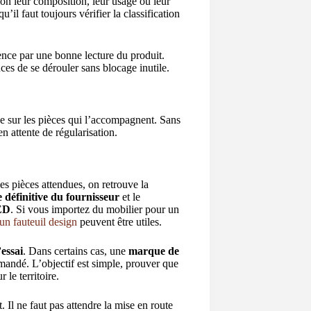
lon leur composition, leur usage ou leur
il faut toujours vérifier la classification
ence par une bonne lecture du produit.
nces de se dérouler sans blocage inutile.
e sur les pièces qui l’accompagnent. Sans
n attente de régularisation.
es pièces attendues, on retrouve la
e définitive du fournisseur
et le
ED
. Si vous importez du mobilier pour un
un fauteuil design
peuvent être utiles.
essai
. Dans certains cas, une
marque de
andé. L’objectif est simple, prouver que
 le territoire.
t. Il ne faut pas attendre la mise en route