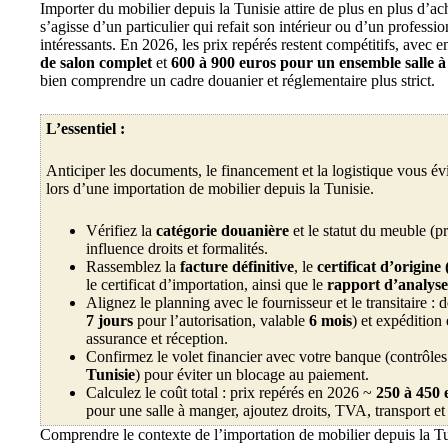
Importer du mobilier depuis la Tunisie attire de plus en plus d’ac
s’agisse d’un particulier qui refait son intérieur ou d’un profess
intéressants. En 2026, les prix repérés restent compétitifs, avec 
de salon complet
et
600 à 900 euros pour un ensemble salle 
bien comprendre un cadre douanier et réglementaire plus strict.
L’essentiel :
Anticiper les documents, le financement et la logistique vous évi
lors d’une importation de mobilier depuis la Tunisie.
Vérifiez la
catégorie douanière
et le statut du meuble (pr
influence droits et formalités.
Rassemblez la
facture définitive
, le
certificat d’ori
le certificat d’importation, ainsi que le
rapport d’analyse
Alignez le planning avec le fournisseur et le transitaire 
7 jours
pour l’autorisation, valable
6 mois
) et expédition
assurance et réception.
Confirmez le volet financier avec votre banque (contrôles
Tunisie
) pour éviter un blocage au paiement.
Calculez le coût total : prix repérés en 2026 ~
250 à 450 
pour une salle à manger, ajoutez droits, TVA, transport et 
Comprendre le contexte de l’importation de mobilier depuis la T