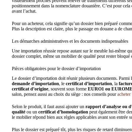
visuellement proches peuvent relever de traitements différents se
positionnement dans la nomenclature douanière. C’est pour cela qu’
avant l’achat.
Pour un acheteur, cela signifie qu’un dossier bien préparé comm
Plus la description est claire, plus le passage en douane a de cha
Les démarches administratives et les documents indispensables
Une importation réussie repose autant sur le meuble lui-même qu
dossier complet, même un mobilier de qualité peut rester bloqué e
Pièces obligatoires pour le dossier d’importation
Le dossier d’importation doit réunir plusieurs documents. Parmi l
demande d’importation
, le
certificat d’importation
, la
factur
certificat d’origine
, souvent sous forme
EURO1 ou EUROM
salon, pensez aussi au choix du siège : nos conseils pour
acheter 
Selon le produit, il faut aussi ajouter un
rapport d’analyse ou d’
qualité
ou un
certificat d’homologation
peut également être dem
le mobilier répond bien aux règles applicables avant son entrée sur
Plus le dossier est préparé tôt, plus les risques de retard diminuen