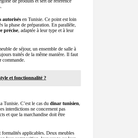
égorie de produits et sert de référence
.
s autorisés
en Tunisie. Ce point est loin
ès la phase de préparation. En parallèle,
e précise
, adaptée à leur type et à leur
meuble de séjour, un ensemble de salle à
ours traités de la même manière. Il faut
ser commande.
yle et fonctionnalité ?
la Tunisie. C’est le cas du
dinar tunisien
,
es interdictions ne concernent pas
icts et que la marchandise doit être
et formalités applicables. Deux meubles