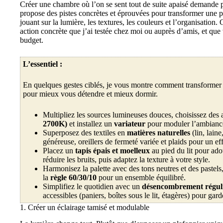
Créer une chambre où l’on se sent tout de suite apaisé demande p
propose des pistes concrètes et éprouvées pour transformer une pi
jouant sur la lumière, les textures, les couleurs et l’organisatio
action concrète que j’ai testée chez moi ou auprès d’amis, et que
budget.
L’essentiel :
En quelques gestes ciblés, je vous montre comment transformer 
pour mieux vous détendre et mieux dormir.
Multipliez les sources lumineuses douces, choisissez de
2700K)
et installez un
variateur
pour moduler l’ambiance
Superposez des textiles en
matières naturelles
(lin, laine
généreuse, oreillers de fermeté variée et plaids pour un ef
Placez un
tapis épais et moelleux
au pied du lit pour adou
réduire les bruits, puis adaptez la texture à votre style.
Harmonisez la palette avec des tons neutres et des pastels,
la
règle 60/30/10
pour un ensemble équilibré.
Simplifiez le quotidien avec un
désencombrement régul
accessibles (paniers, boîtes sous le lit, étagères) pour gar
1. Créer un éclairage tamisé et modulable