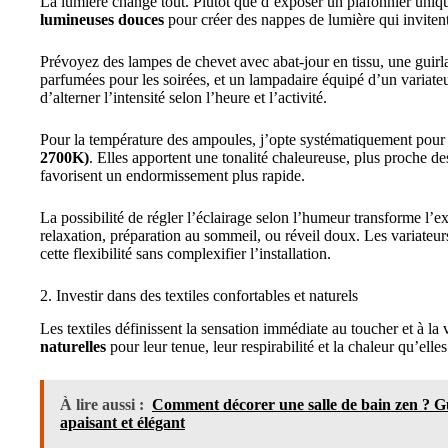
La lumière change tout. Plutôt que d’exposer un plafonnier uniq
lumineuses douces
pour créer des nappes de lumière qui invitent
Prévoyez des lampes de chevet avec abat‑jour en tissu, une guirl
parfumées pour les soirées, et un lampadaire équipé d’un variate
d’alterner l’intensité selon l’heure et l’activité.
Pour la température des ampoules, j’opte systématiquement pou
2700K)
. Elles apportent une tonalité chaleureuse, plus proche de
favorisent un endormissement plus rapide.
La possibilité de régler l’éclairage selon l’humeur transforme l’e
relaxation, préparation au sommeil, ou réveil doux. Les variateur
cette flexibilité sans complexifier l’installation.
2. Investir dans des textiles confortables et naturels
Les textiles définissent la sensation immédiate au toucher et à la
naturelles
pour leur tenue, leur respirabilité et la chaleur qu’elle
À lire aussi :
Comment décorer une salle de bain zen ? G
apaisant et élégant