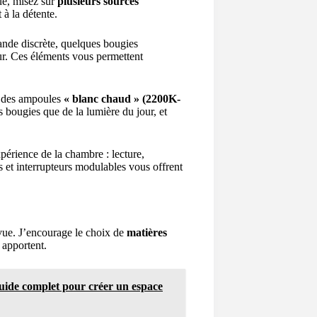
ue, misez sur
plusieurs sources
 à la détente.
ande discrète, quelques bougies
ur. Ces éléments vous permettent
r des ampoules
« blanc chaud » (2200K-
s bougies que de la lumière du jour, et
xpérience de la chambre : lecture,
s et interrupteurs modulables vous offrent
 vue. J’encourage le choix de
matières
s apportent.
uide complet pour créer un espace