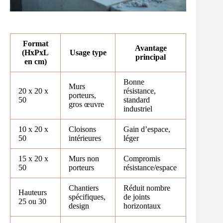
Format
Avantage
(HxPxL
Usage type
principal
en cm)
Bonne
Murs
20 x 20 x
résistance,
porteurs,
50
standard
gros œuvre
industriel
10 x 20 x
Cloisons
Gain d’espace,
50
intérieures
léger
15 x 20 x
Murs non
Compromis
50
porteurs
résistance/espace
Chantiers
Réduit nombre
Hauteurs
spécifiques,
de joints
25 ou 30
design
horizontaux