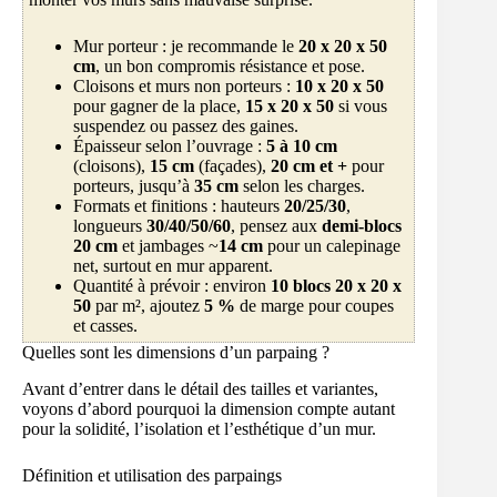
Mur porteur : je recommande le
20 x 20 x 50
cm
, un bon compromis résistance et pose.
Cloisons et murs non porteurs :
10 x 20 x 50
pour gagner de la place,
15 x 20 x 50
si vous
suspendez ou passez des gaines.
Épaisseur selon l’ouvrage :
5 à 10 cm
(cloisons),
15 cm
(façades),
20 cm et +
pour
porteurs, jusqu’à
35 cm
selon les charges.
Formats et finitions : hauteurs
20/25/30
,
longueurs
30/40/50/60
, pensez aux
demi-blocs
20 cm
et jambages ~
14 cm
pour un calepinage
net, surtout en mur apparent.
Quantité à prévoir : environ
10 blocs 20 x 20 x
50
par m², ajoutez
5 %
de marge pour coupes
et casses.
Quelles sont les dimensions d’un parpaing ?
Avant d’entrer dans le détail des tailles et variantes,
voyons d’abord pourquoi la dimension compte autant
pour la solidité, l’isolation et l’esthétique d’un mur.
Définition et utilisation des parpaings