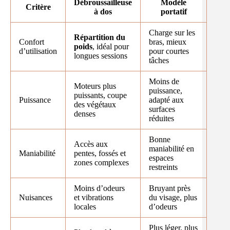
Débroussailleuse
Modèle
Critère
à dos
portatif
Charge sur les
Répartition du
Confort
bras, mieux
poids
, idéal pour
d’utilisation
pour courtes
longues sessions
tâches
Moins de
Moteurs plus
puissance,
puissants, coupe
Puissance
adapté aux
des végétaux
surfaces
denses
réduites
Bonne
Accès aux
maniabilité en
Maniabilité
pentes, fossés et
espaces
zones complexes
restreints
Moins d’odeurs
Bruyant près
Nuisances
et vibrations
du visage, plus
locales
d’odeurs
Plus léger, plus