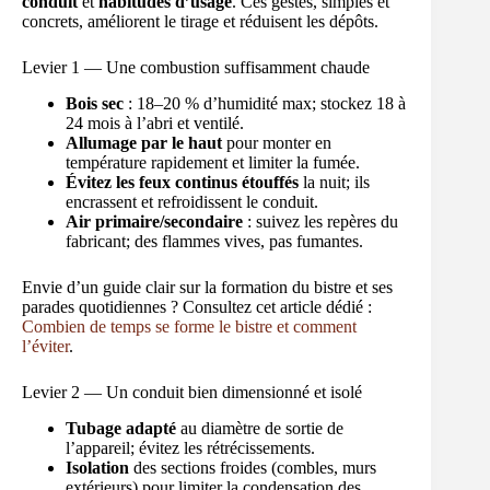
conduit
et
habitudes d’usage
. Ces gestes, simples et
concrets, améliorent le tirage et réduisent les dépôts.
Levier 1 — Une combustion suffisamment chaude
Bois sec
: 18–20 % d’humidité max; stockez 18 à
24 mois à l’abri et ventilé.
Allumage par le haut
pour monter en
température rapidement et limiter la fumée.
Évitez les feux continus étouffés
la nuit; ils
encrassent et refroidissent le conduit.
Air primaire/secondaire
: suivez les repères du
fabricant; des flammes vives, pas fumantes.
Envie d’un guide clair sur la formation du bistre et ses
parades quotidiennes ? Consultez cet article dédié :
Combien de temps se forme le bistre et comment
l’éviter
.
Levier 2 — Un conduit bien dimensionné et isolé
Tubage adapté
au diamètre de sortie de
l’appareil; évitez les rétrécissements.
Isolation
des sections froides (combles, murs
extérieurs) pour limiter la condensation des