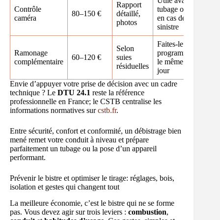
Utile avant
Rapport
Contrôle
tubage ou
80–150 €
détaillé,
caméra
en cas de
photos
sinistre
Faites-le
Selon
Ramonage
programmer
60–120 €
suies
complémentaire
le même
résiduelles
jour
Envie d’appuyer votre prise de décision avec un cadre
technique ? Le
DTU 24.1
reste la référence
professionnelle en France; le CSTB centralise les
informations normatives sur
cstb.fr
.
Entre sécurité, confort et conformité, un débistrage bien
mené remet votre conduit à niveau et prépare
parfaitement un tubage ou la pose d’un appareil
performant.
Prévenir le bistre et optimiser le tirage: réglages, bois,
isolation et gestes qui changent tout
La meilleure économie, c’est le bistre qui ne se forme
pas. Vous devez agir sur trois leviers :
combustion
,