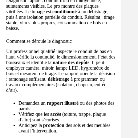
Diagnostic rapide : conduit froid en mitoyenneté,
suintements visibles. Le pro montre des plaques
vitrifiées. Le tubage est
conditionné
à un débistrage,
puis à une isolation partielle du conduit. Résultat : tirage
stable, vitres plus propres, consommation de bois en
baisse.
Comment se déroule le diagnostic
Un professionnel qualifié inspecte le conduit de bas en
haut, vérifie la continuité, le dimensionnement, l’état des
boisseaux et identifie la
nature des dépôts
. Il peut
employer caméra, miroir, lampe LED, hygromètre de
bois et mesureur de tirage. Le rapport oriente la décision
: ramonage suffisant,
débistrage
à programmer, ou
travaux complémentaires (isolation, chapeau, entrée
d’air).
Demandez un
rapport illustré
ou des photos des
parois.
Vérifiez que les
accès
(toiture, trappe, plaque
d’âtre) sont sécurisés.
Anticipez la
protection
des sols et des meubles
avant l’intervention.