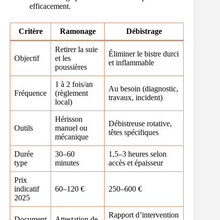
efficacement.
Critère
Ramonage
Débistrage
Retirer la suie
Éliminer le bistre durci
Objectif
et les
et inflammable
poussières
1 à 2 fois/an
Au besoin (diagnostic,
Fréquence
(règlement
travaux, incident)
local)
Hérisson
Débistreuse rotative,
Outils
manuel ou
têtes spécifiques
mécanique
Durée
30–60
1,5–3 heures selon
type
minutes
accès et épaisseur
Prix
indicatif
60–120 €
250–600 €
2025
Rapport d’intervention
Document
Attestation de