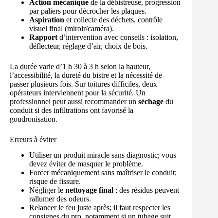
Action mécanique
de la débistreuse, progression
par paliers pour décrocher les plaques.
Aspiration
et collecte des déchets, contrôle
visuel final (miroir/caméra).
Rapport
d’intervention avec conseils : isolation,
déflecteur, réglage d’air, choix de bois.
La durée varie d’1 h 30 à 3 h selon la hauteur,
l’accessibilité, la dureté du bistre et la nécessité de
passer plusieurs fois. Sur toitures difficiles, deux
opérateurs interviennent pour la sécurité. Un
professionnel peut aussi recommander un
séchage
du
conduit si des infiltrations ont favorisé la
goudronisation.
Erreurs à éviter
Utiliser un produit miracle sans diagnostic; vous
devez éviter de masquer le problème.
Forcer mécaniquement sans maîtriser le conduit;
risque de fissure.
Négliger le
nettoyage final
; des résidus peuvent
rallumer des odeurs.
Relancer le feu juste après; il faut respecter les
consignes du pro, notamment si un tubage suit.