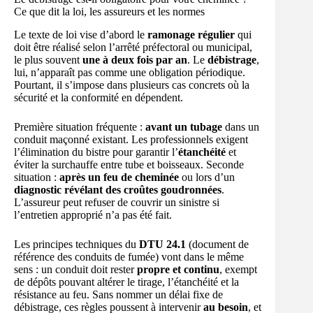
Ce que dit la loi, les assureurs et les normes
Le texte de loi vise d’abord le
ramonage régulier
qui
doit être réalisé selon l’arrêté préfectoral ou municipal,
le plus souvent
une à deux fois par an
. Le
débistrage
,
lui, n’apparaît pas comme une obligation périodique.
Pourtant, il s’impose dans plusieurs cas concrets où la
sécurité et la conformité en dépendent.
Première situation fréquente :
avant un tubage
dans un
conduit maçonné existant. Les professionnels exigent
l’élimination du bistre pour garantir l’
étanchéité
et
éviter la surchauffe entre tube et boisseaux. Seconde
situation :
après un feu de cheminée
ou lors d’un
diagnostic révélant des croûtes goudronnées
.
L’assureur peut refuser de couvrir un sinistre si
l’entretien approprié n’a pas été fait.
Les principes techniques du
DTU 24.1
(document de
référence des conduits de fumée) vont dans le même
sens : un conduit doit rester
propre et continu
, exempt
de dépôts pouvant altérer le tirage, l’étanchéité et la
résistance au feu. Sans nommer un délai fixe de
débistrage, ces règles poussent à intervenir
au besoin
, et