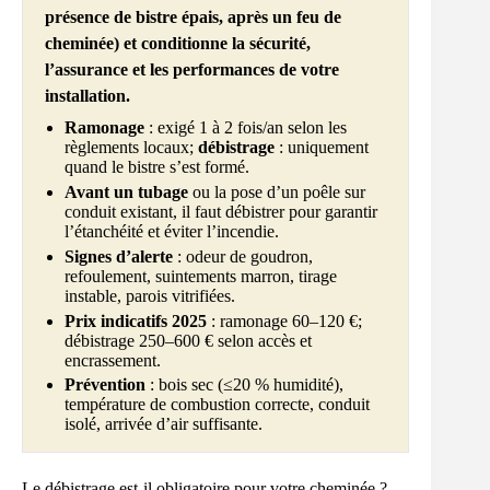
présence de bistre épais, après un feu de
cheminée) et conditionne la sécurité,
l’assurance et les performances de votre
installation.
Ramonage
: exigé 1 à 2 fois/an selon les
règlements locaux;
débistrage
: uniquement
quand le bistre s’est formé.
Avant un tubage
ou la pose d’un poêle sur
conduit existant, il faut débistrer pour garantir
l’étanchéité et éviter l’incendie.
Signes d’alerte
: odeur de goudron,
refoulement, suintements marron, tirage
instable, parois vitrifiées.
Prix indicatifs 2025
: ramonage 60–120 €;
débistrage 250–600 € selon accès et
encrassement.
Prévention
: bois sec (≤20 % humidité),
température de combustion correcte, conduit
isolé, arrivée d’air suffisante.
Le débistrage est-il obligatoire pour votre cheminée ?