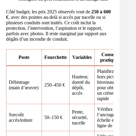
Côté budget, les prix 2025 observés vont de
250 à 600
€
, avec des pointes au-delà si accès par nacelle ou si
plusieurs conduits sont traités. Ce coût inclut la
protection, l’intervention, l’aspiration et le rapport,
parfois avec photos. Il reste marginal par rapport aux
dégâts d’un incendie de conduit.
Conseil
Poste
Fourchette
Variables
pratique
Planifiez
Hauteur,
hors pics
Débistrage
dureté du
hivernaux
250–450 €
(main d’œuvre)
dépôt,
pour obtenir
accès
un créneau
rapide
Vérifiez
Pente,
Surcoût
l’ancrage
50–150 €
sécurité,
accès/toiture
échelle et la
nacelle
ligne de vie