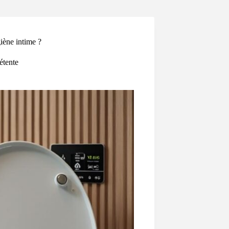
giène intime ?
étente