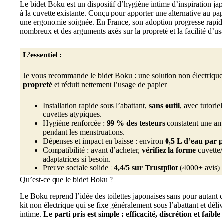
Le bidet Boku est un dispositif d’hygiène intime d’inspiration j
à la cuvette existante. Conçu pour apporter une alternative au papi
une ergonomie soignée. En France, son adoption progresse rapidem
nombreux et des arguments axés sur la propreté et la facilité d’us
L’essentiel :
Je vous recommande le bidet Boku : une solution non électrique 
propreté
et réduit nettement l’usage de papier.
Installation rapide sous l’abattant,
sans outil
, avec tutorie
cuvettes atypiques.
Hygiène renforcée :
99 % des testeurs
constatent une am
pendant les menstruations.
Dépenses et impact en baisse : environ
0,5 L d’eau par 
Compatibilité : avant d’acheter,
vérifiez la forme
cuvette/a
adaptatrices si besoin.
Preuve sociale solide :
4,4/5 sur Trustpilot
(4000+ avis) 
Qu’est-ce que le bidet Boku ?
Le Boku reprend l’idée des toilettes japonaises sans pour autant co
kit non électrique qui se fixe généralement sous l’abattant et déli
intime.
Le parti pris est simple : efficacité, discrétion et fai