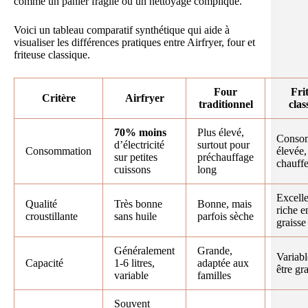
comme un panier fragile ou un nettoyage compliqué.
Voici un tableau comparatif synthétique qui aide à
visualiser les différences pratiques entre Airfryer, four et
friteuse classique.
Four
Fri
Critère
Airfryer
traditionnel
clas
70% moins
Plus élevé,
Conso
d’électricité
surtout pour
Consommation
élevée,
sur petites
préchauffage
chauffe
cuissons
long
Excelle
Qualité
Très bonne
Bonne, mais
riche e
croustillante
sans huile
parfois sèche
graisse
Généralement
Grande,
Variabl
Capacité
1-6 litres,
adaptée aux
être gr
variable
familles
Souvent