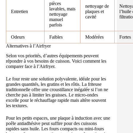
pièces
nettoyage de
Nettoy
lavables, mais
Entretien
plaques et
l’huile 
nettoyage
cavité
filtrati
manuel
parfois
Odeurs
Faibles
Modérées
Fortes
Alternatives à l’Airfryer
Selon vos priorités, d’autres équipements peuvent
répondre à vos besoins de cuisson. Voici comment les
comparer face à l’Airfryer.
Le four reste une solution polyvalente, idéale pour les
grandes quantités, les gratins et les rôtis. La friteuse
traditionnelle offre une croustillance inégalée si l’on ne
cherche pas à limiter les graisses. Le micro-ondes
excelle pour le réchauffage rapide mais altère souvent
les textures.
Pour les petits espaces, une plaque à induction avec une
poêle antiadhésive peut suffire pour des cuissons
rapides sans huile. Les fours compacts ou mini-fours